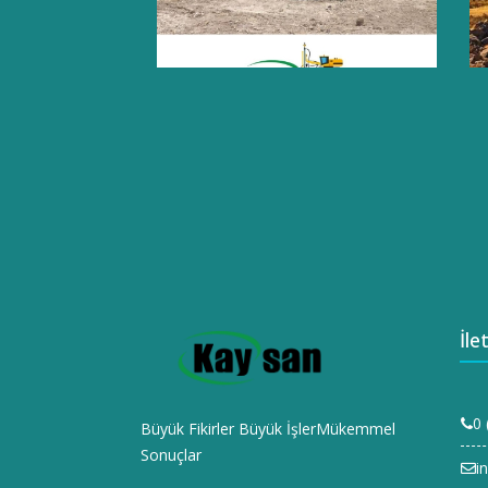
İle
0 
Büyük Fikirler Büyük İşlerMükemmel
Sonuçlar
i